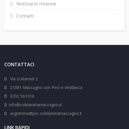
Notiziario Insieme
Contatti
CONTATTACI
Via G.Mameli 2
21061 Maccagno con Pino e Veddasca
0332 561016
info@solidarietamaccagno.it
segreteria@pec.solidarietamaccagno.it
LINK RAPIDI