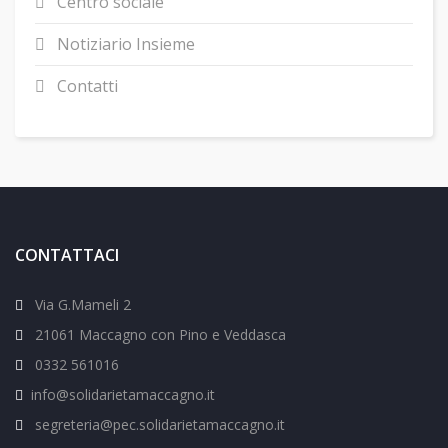
Centro sociale
Notiziario Insieme
Contatti
CONTATTACI
Via G.Mameli 2
21061 Maccagno con Pino e Veddasca
0332 561016
info@solidarietamaccagno.it
segreteria@pec.solidarietamaccagno.it