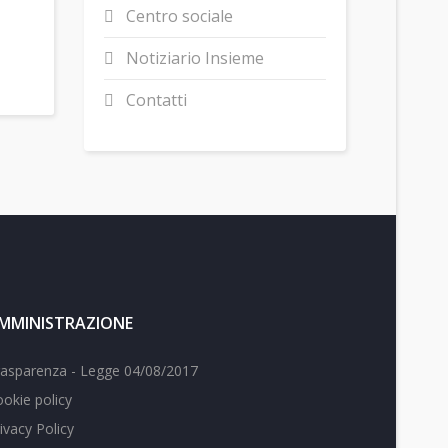
Centro sociale
Notiziario Insieme
Contatti
MMINISTRAZIONE
rasparenza - Legge 04/08/2017
okie policy
ivacy Policy