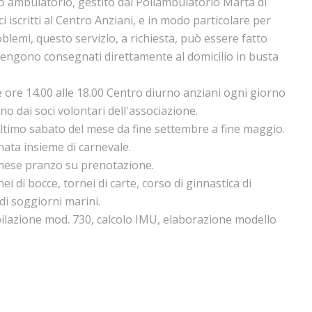
tro ambulatorio, gestito dal Poliambulatorio Marta di
oci iscritti al Centro Anziani, e in modo particolare per
blemi, questo servizio, a richiesta, può essere fatto
i vengono consegnati direttamente al domicilio in busta
 ore 14.00 alle 18.00 Centro diurno anziani ogni giorno
no dai soci volontari dell'associazione.
ultimo sabato del mese da fine settembre a fine maggio.
rnata insieme di carnevale.
 mese pranzo su prenotazione.
ei di bocce, tornei di carte, corso di ginnastica di
i soggiorni marini.
pilazione mod. 730, calcolo IMU, elaborazione modello