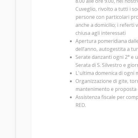
8.00 alle ore 9.00, nel nos
Cuveglio, rivolto a tutti i s
persone con particolari pro
anche a domicilio; i refert
chiusa agli interessati
Apertura pomeridiana dalle
dell’anno, autogestita a tur
Serate danzanti ogni 2° e 
Serata di S. Silvestro e gio
L'ultima domenica di ogni
Organizzazione di gite, torn
mantenimento e proposta d
Assistenza fiscale per com
RED.