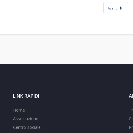
Avanti
LINK RAPIDI
A
Home
T
Associazione
Co
Centro sociale
Pr